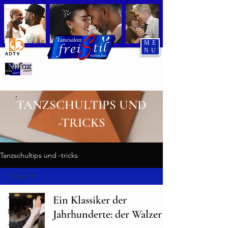
ME
NU
Tanzend durch den Abend
TANZSCHULTIPS UND
-TRICKS
Tanzschultips und -tricks
Tänze
Alles
Ein Klassiker der
Musik
Jahrhunderte: der Walzer
Tips