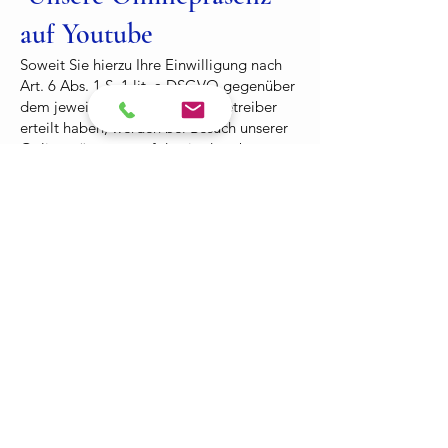
auf Youtube
Soweit Sie hierzu Ihre Einwilligung nach
Art. 6 Abs. 1 S. 1 lit. a DSGVO gegenüber
dem jeweiligen Social Media Betreiber
erteilt haben, werden bei Besuch unserer
Onlinepräsenzen auf den in der oben
genannten sozialen Medien Ihre Daten für
Marktforschungs- und Werbezwecke
automatisch erhoben und gespeichert, aus
denen unter Verwendung von
Pseudonymen Nutzungsprofile erstellt
werden. Diese können verwendet werden,
um z.B. Werbeanzeigen innerhalb und
außerhalb der Plattformen zu schalten, die
mutmaßlich Ihren Interessen entsprechen.
Hierzu werden im Regelfall Cookies
eingesetzt. Die detaillierten Informationen
zur Verarbeitung und Nutzung der Daten
durch den jeweiligen Social Media
Betreiber sowie eine Kontaktmöglichkeit