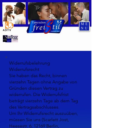
ME
NU
Tanzend durch den Abend
Widerrufsbelehrung
Widerrufsrecht
Sie haben das Recht, binnen
vierzehn Tagen ohne Angabe von
Gründen diesen Vertrag zu
widerrufen. Die Widerrufsfrist
beträgt vierzehn Tage ab dem Tag
des Vertragsabschlusses.
Um Ihr Widerrufsrecht auszuüben,
müssen Sie uns (Scarlett Jost,
Heesestr. 6, 12169 Berlin,