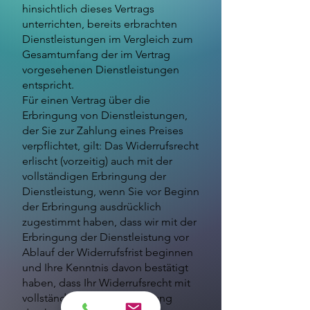
hinsichtlich dieses Vertrags
unterrichten, bereits erbrachten
Dienstleistungen im Vergleich zum
Gesamtumfang der im Vertrag
vorgesehenen Dienstleistungen
entspricht.
Für einen Vertrag über die
Erbringung von Dienstleistungen,
der Sie zur Zahlung eines Preises
verpflichtet, gilt: Das Widerrufsrecht
erlischt (vorzeitig) auch mit der
vollständigen Erbringung der
Dienstleistung, wenn Sie vor Beginn
der Erbringung ausdrücklich
zugestimmt haben, dass wir mit der
Erbringung der Dienstleistung vor
Ablauf der Widerrufsfrist beginnen
und Ihre Kenntnis davon bestätigt
haben, dass Ihr Widerrufsrecht mit
vollständiger Vertragserfüllung