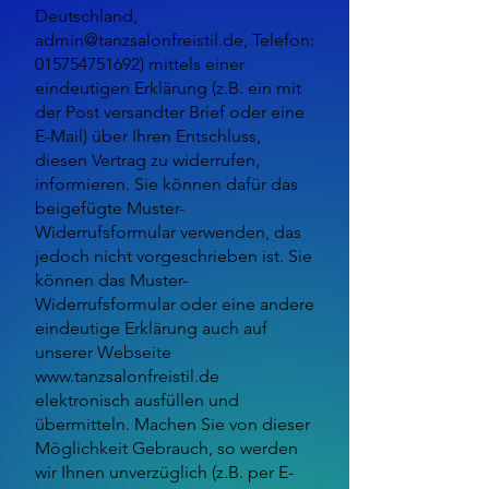
Deutschland,
admin@tanzsalonfreistil.de
, Telefon:
015754751692)
mittels einer
eindeutigen Erklärung (z.B. ein mit
der Post versandter Brief oder eine
E-Mail) über Ihren Entschluss,
diesen Vertrag zu widerrufen,
informieren. Sie können dafür das
beigefügte Muster-
Widerrufsformular verwenden, das
jedoch nicht vorgeschrieben ist. Sie
können das Muster-
Widerrufsformular oder eine andere
eindeutige Erklärung auch auf
unserer Webseite
www.tanzsalonfreistil.de
elektronisch ausfüllen und
übermitteln. Machen Sie von dieser
Möglichkeit Gebrauch, so werden
wir Ihnen unverzüglich (z.B. per E-