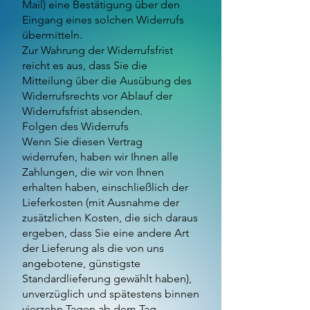
Mail) eine Bestätigung über den
Eingang eines solchen Widerrufs
übermitteln.
Zur Wahrung der Widerrufsfrist
reicht es aus, dass Sie die
Mitteilung über die Ausübung des
Widerrufsrechts vor Ablauf der
Widerrufsfrist absenden.
Folgen des Widerrufs
Wenn Sie diesen Vertrag
widerrufen, haben wir Ihnen alle
Zahlungen, die wir von Ihnen
erhalten haben, einschließlich der
Lieferkosten (mit Ausnahme der
zusätzlichen Kosten, die sich daraus
ergeben, dass Sie eine andere Art
der Lieferung als die von uns
angebotene, günstigste
Standardlieferung gewählt haben),
unverzüglich und spätestens binnen
vierzehn Tagen ab dem Tag