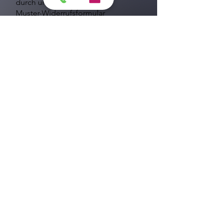
durch uns erlischt.
Muster-Widerrufsformular
(Wenn Sie den Vertrag widerrufen
wollen, dann füllen Sie bitte dieses
Formular aus und senden Sie es
zurück.)
– An Scarlett Jost, Heesestr. 6,
12169 Berlin, Deutschland,
admin@tanzsalonfreistil.de
– Hiermit widerrufe(n) ich/wir (*) den
von mir/uns (*) abgeschlossenen
Vertrag über den Kauf der
folgenden
Waren (*)/die Erbringung der
folgenden Dienstleistung (*)
– Bestellt am (*)/erhalten am (*)
– Name des/der Verbraucher(s)
– Anschrift des/der Verbraucher(s)
– Unterschrift des/der
Verbraucher(s) (nur bei Mitteilung
auf Papier)