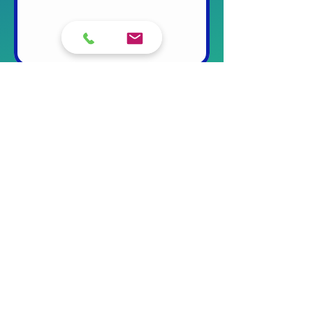
Tanzsalon freiStil
Scarlett Jost
Åvej 9, 6510 Gram, Danmark
Tel.:
0157 54 75 16 92
E-mail:
scarlett@tanzsalonfreistil.de
Impressum
Cookies
Datenschutz
Widerrufsbelehrung