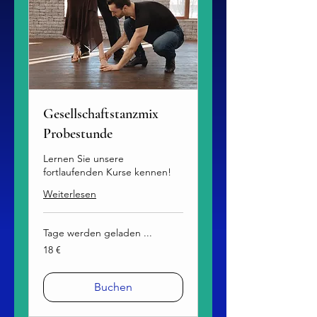
Gesellschaftstanzmix
Probestunde
Lernen Sie unsere
fortlaufenden Kurse kennen!
Weiterlesen
Tage werden geladen ...
18
18 €
Euro
Buchen