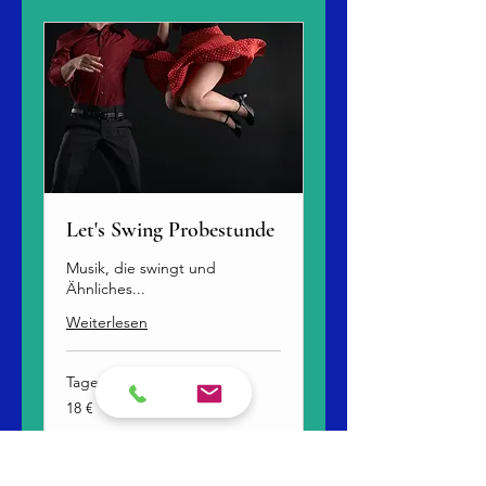
Let's Swing Probestunde
Musik, die swingt und
Ähnliches...
Weiterlesen
Tage werden geladen ...
18
18 €
Euro
Buchen