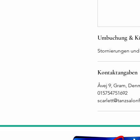
Umbuchung & K
Stornierungen und
Kontaktangaben
Åvej 9, Gram, Den
015754751692
scarlett@tanzsalonfr