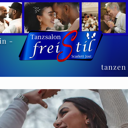
in -
tanzen 
Specials
Ferien
Über uns