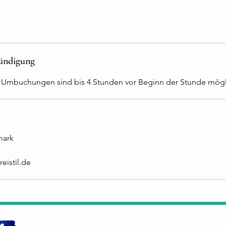
ündigung
 Umbuchungen sind bis 4 Stunden vor Beginn der Stunde mögl
mark
eistil.de
Tanzsalon freiStil
Impress