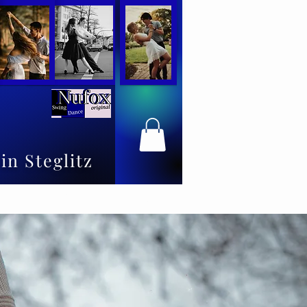
in Steglitz
Tanzschultips und -tricks