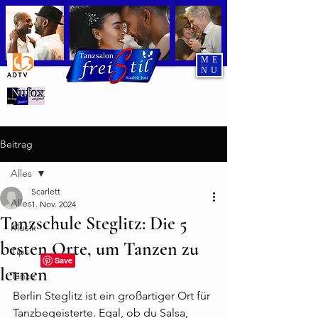
ME
NU
Tanzend durch den Abend
Beitrag
Alles
Scarlett
Alles
1. Nov. 2024
Tanzschule Steglitz: Die 5
Musik
besten Orte, um Tanzen zu
Tips
lernen
Tänze
Berlin
 Steglitz ist ein großartiger Ort für 
Tanzbegeisterte. Egal, ob du Salsa, 