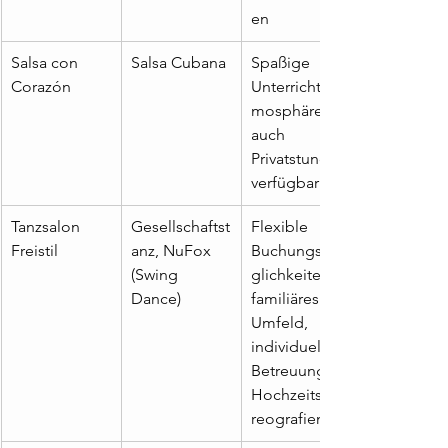
en
Salsa con 
Salsa Cubana
Spaßige 
Corazón
Unterrichtsat
mosphäre, 
auch 
Privatstunden 
verfügbar
Tanzsalon 
Gesellschaftst
Flexible 
Freistil
anz, NuFox 
Buchungsmö
(Swing 
glichkeiten, 
Dance)
familiäres 
Umfeld, 
individuelle 
Betreuung, 
Hochzeitscho
reografien